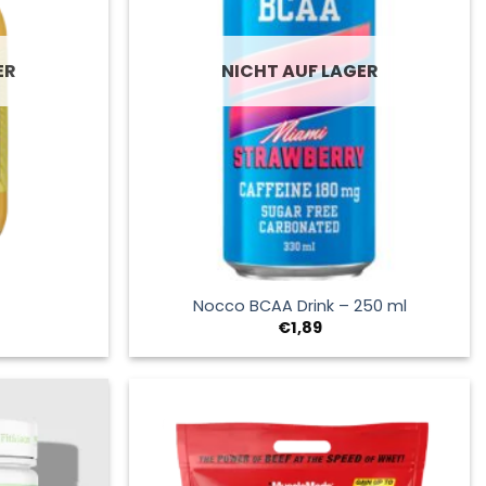
ER
NICHT AUF LAGER
+
Nocco BCAA Drink – 250 ml
Preisspanne:
€
1,89
€1,59
bis
€14,95