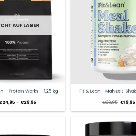
ICHT AUF LAGER
+
in – Protein Works – 1,25 kg
Fit & Lean - Mahlzeit-Sha
Preisspanne:
Ursprün
€
24,95
–
€
29,95
€
39,95
€
19,95
€24,95
Preis
bis
war:
€29,95
€39,95