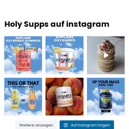
9,95.
Holy Supps auf instagram
Neu bei Holy Supps 🍬
Mit wenig Fett und
Nahrhaft, reich an
⚡
150 mg Koffein pro
Proteinen und perfekt
Die OxyShred
Portion! ⚡
...
für
...
Gummies von
...
0
2
2
0
3
0
Maté & Guarana für
Küss meinen Pfirsich
Up Your Mass XXXL
den Energiekick
und verbrenne das
1350 = Protein +
oder
...
Fett! 🍑🔥
...
BCAAs für
...
0
0
1
0
1
0
Weitere anzeigen
Auf Instagram folgen