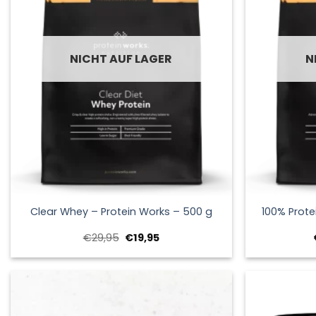
NICHT AUF LAGER
N
+
+
Clear Whey – Protein Works – 500 g
100% Prote
Ursprünglicher
Aktueller
€
29,95
€
19,95
Preis
Preis
war:
ist:
€29,95
€19,95.