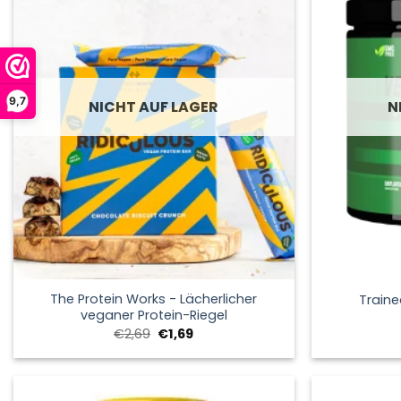
9,7
NICHT AUF LAGER
N
+
+
The Protein Works - Lächerlicher
Traine
veganer Protein-Riegel
Ursprünglicher
Aktueller
€
2,69
€
1,69
Preis
Preis
war:
ist:
€2,69
€1,69.