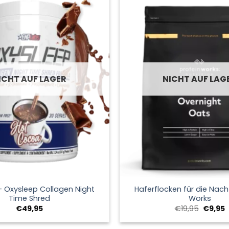
ICHT AUF LAGER
NICHT AUF LAG
+
- Oxysleep Collagen Night
Haferflocken für die Nacht
Time Shred
Works
Ursprün
A
€
49,95
€
19,95
€
9,95
Preis
P
war:
i