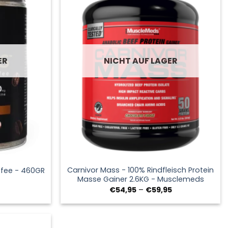
ER
NICHT AUF LAGER
+
Carnivor Mass - 100% Rindfleisch Protein
ffee - 460GR
Masse Gainer 2.6KG - Musclemeds
glicher
Aktueller
Preisspanne:
€
54,95
–
€
59,95
Preis
€54,95
ist:
bis
€14,95.
€59,95