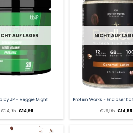
ICHT AUF LAGER
NICHT AUF LAG
+
d by JP - Veggie Might
Protein Works - Endloser Ka
Ursprünglicher
Aktueller
Ursprün
€
24,95
€
14,95
€
29,95
€
14,95
Preis
Preis
Preis
war:
ist:
war:
€24,95
€14,95.
€29,95