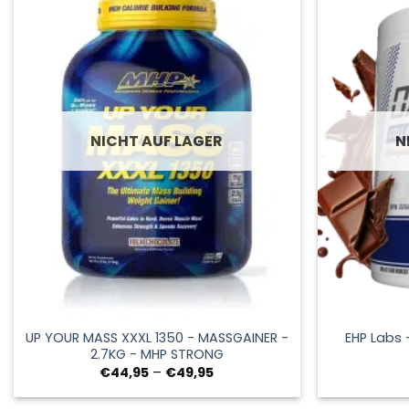
NICHT AUF LAGER
N
+
+
UP YOUR MASS XXXL 1350 - MASSGAINER -
EHP Labs 
2.7KG - MHP STRONG
Preisspanne:
€
44,95
–
€
49,95
€44,95
bis