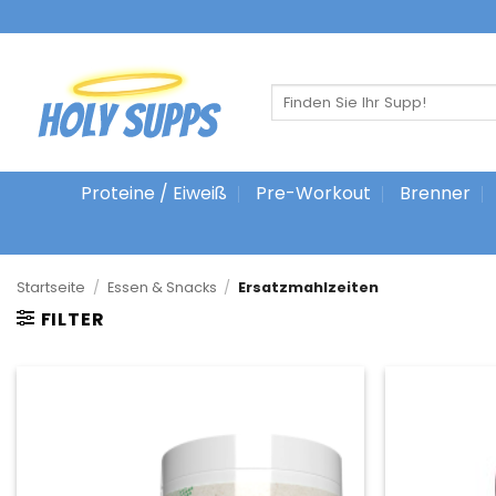
Zum
Inhalt
springen
Suche
nach:
Proteine / Eiweiß
Pre-Workout
Brenner
Startseite
/
Essen & Snacks
/
Ersatzmahlzeiten
FILTER