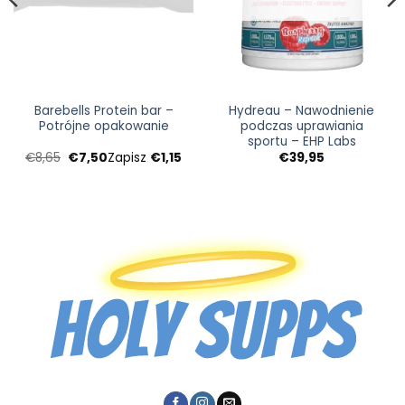
Barebells Protein bar –
Hydreau – Nawodnienie
Potrójne opakowanie
podczas uprawiania
sportu – EHP Labs
a
Pierwotna
Aktualna
€
8,65
€
7,50
Zapisz
€
1,15
€
39,95
cena
cena:
wynosiła:
€7,50.
€8,65.