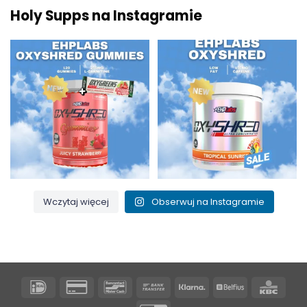
Holy Supps na Instagramie
Nowości w Holy Supps 🍬⚡
Niska zawartość tłuszczu i 150
OxyShred Gummies od
...
mg kofeiny w
...
3
0
0
2
Wczytaj więcej
Obserwuj na Instagramie
IDeal
Karta
Bancontact
Przelew
Klarna
Belfius
KBC
kredytowa
bankowy