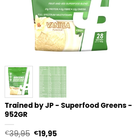
Trained by JP - Superfood Greens -
952GR
Pierwotna
Aktualna
39,95
19,95
€
€