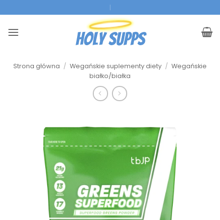
Przejdź
|
do
treści
Strona główna
/
Wegańskie suplementy diety
/
Wegańskie
białko/białka