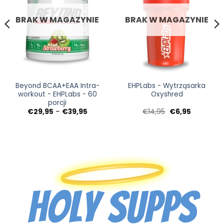
BRAK W MAGAZYNIE
BRAK W MAGAZYNIE
Beyond BCAA+EAA Intra-
EHPLabs - Wytrząsarka
workout - EHPLabs - 60
Oxyshred
porcji
Zakres
Pierwotna
Aktualna
€
29,95
–
€
39,95
€
14,95
€
6,95
cen:
cena
cena:
od
wynosiła:
€6,95.
€29,95
€14,95.
do
€39,95