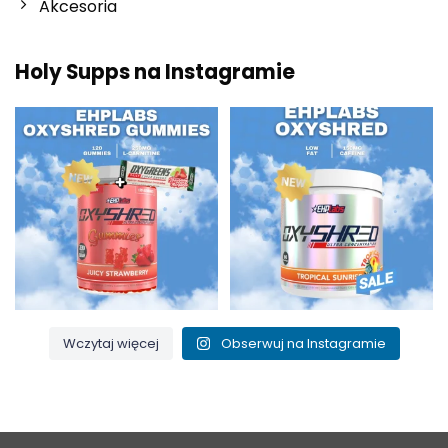
Akcesoria
Holy Supps na Instagramie
Nowości w Holy Supps 🍬⚡
Niska zawartość tłuszczu i 150
OxyShred Gummies od
...
mg kofeiny w
...
3
0
0
2
Wczytaj więcej
Obserwuj na Instagramie