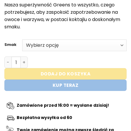
cena
cena:
Nasza superżywność Greens to wszystko, czego
wynosiła:
€19,95.
potrzebujesz, aby zaspokoić zapotrzebowanie na
€39,95.
owoce i warzywa, w postaci koktajlu o doskonałym
smaku.
Smak
ilość Trained by JP - Superfood Greens - 952GR
DODAJ DO KOSZYKA
KUP TERAZ
Zamówione przed 16:00 = wysłane dzisiaj!
Bezpłatna wysyłka od 60
Twoje zamówienie można zawsze śledzić za