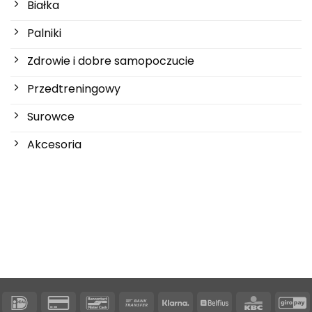
Białka
Palniki
Zdrowie i dobre samopoczucie
Przedtreningowy
Surowce
Akcesoria
IDeal
Karta
Bancontact
Przelew
Klarna
Belfius
KBC
G