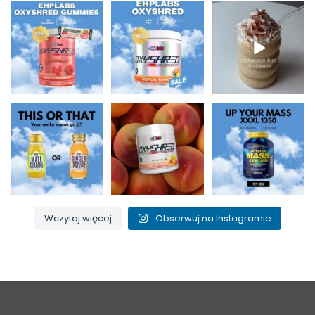
Nowości w Holy
Niska zawartość
Pożywne, bogate w
Supps 🍬⚡
tłuszczu i 150 mg
białko i idealne na
OxyShred Gummies
kofeiny w
...
jesienne
...
od
...
0
2
2
0
3
0
Maté i guarana dla
Pocałuj moją
Up Your Mass XXXL
zastrzyku energii czy
brzoskwinię i spal ten
1350 = białka + BCAA
imbir,
...
tłuszcz! 🍑🔥
...
dla budowy
...
0
0
1
0
1
0
Wczytaj więcej
Obserwuj na Instagramie
iroPay