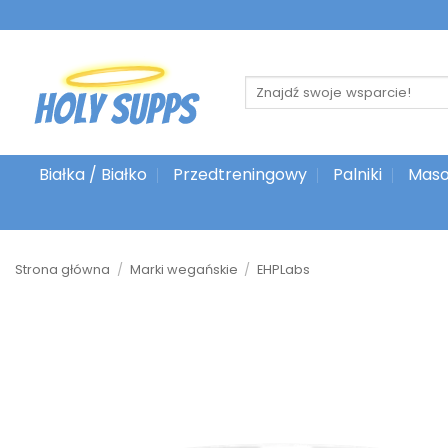
Przejdź
do
treści
Szukaj:
Białka / Białko
Przedtreningowy
Palniki
Maso
Strona główna
/
Marki wegańskie
/
EHPLabs