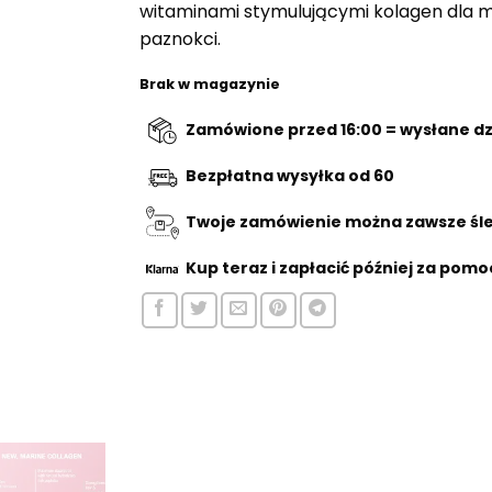
witaminami stymulującymi kolagen dla m
€34,95.
paznokci.
Brak w magazynie
Zamówione przed 16:00 = wysłane dzi
Bezpłatna wysyłka od 60
Twoje zamówienie można zawsze śled
Kup teraz
i zapłacić później za pomo