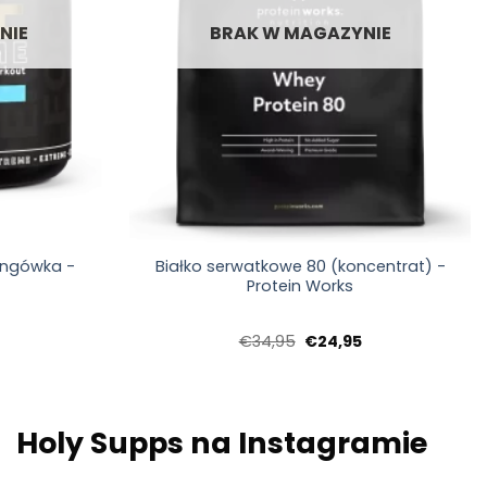
NIE
BRAK W MAGAZYNIE
+
ningówka -
Białko serwatkowe 80 (koncentrat) -
Protein Works
tna
Aktualna
Pierwotna
Aktualna
€
34,95
€
24,95
cena:
cena
cena:
a:
€29,95.
wynosiła:
€24,95.
€34,95.
Holy Supps na Instagramie