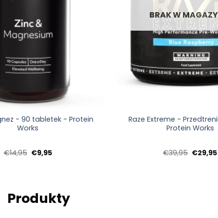
BRAK W MAGAZY
+
nez - 90 tabletek - Protein
Raze Extreme - Przedtre
Works
Protein Works
Pierwotna
Aktualna
Pierwo
€
14,95
€
9,95
€
39,95
€
29,95
cena
cena:
cena
wynosiła:
€9,95.
wynosił
€14,95.
€39,95.
Produkty