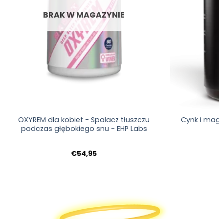
BRAK W MAGAZYNIE
+
+
OXYREM dla kobiet - Spalacz tłuszczu
Cynk i mag
podczas głębokiego snu - EHP Labs
€
54,95