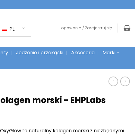
Logowanie / Zarejestruj się
PL
nty
Jedzenie i przekąski
Akcesoria
Marki
olagen morski - EHPLabs
 OxyGlow to naturalny kolagen morski z niezbędnymi