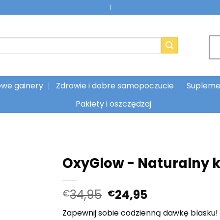
|
we gainery
Zdrowie i dobre samopoczucie
Supleme
Pakiety i oszczędzaj
OxyGlow - Naturalny k
Pierwotna
Aktualna
34,95
24,95
€
€
cena
cena:
Zapewnij sobie codzienną dawkę blasku!
wynosiła:
€24,95.