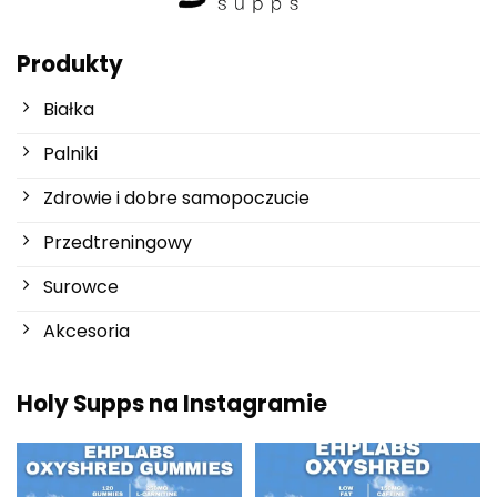
Produkty
Białka
Palniki
Zdrowie i dobre samopoczucie
Przedtreningowy
Surowce
Akcesoria
Holy Supps na Instagramie
Nowości w Holy Supps 🍬⚡
Niska zawartość tłuszczu i 150
OxyShred Gummies od
...
mg kofeiny w
...