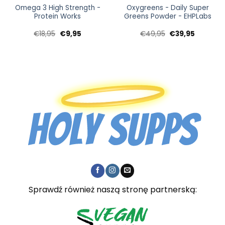
Omega 3 High Strength -
Oxygreens - Daily Super
Protein Works
Greens Powder - EHPLabs
Pierwotna
Aktualna
Pierwotna
Aktualna
€
18,95
€
9,95
€
49,95
€
39,95
cena
cena:
cena
cena:
wynosiła:
€9,95.
wynosiła:
€39,95.
€18,95.
€49,95.
Sprawdź również naszą stronę partnerską: