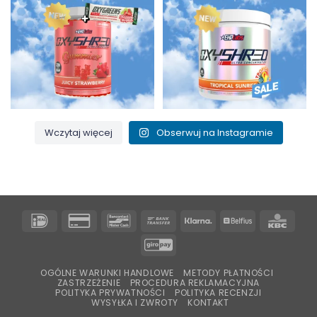
3
0
0
2
Wczytaj więcej
Obserwuj na Instagramie
IDeal
Karta
Bancontact
Przelew
Klarna
Belfius
KBC
kredytowa
bankowy
GiroPay
2
OGÓLNE WARUNKI HANDLOWE
METODY PŁATNOŚCI
ZASTRZEŻENIE
PROCEDURA REKLAMACYJNA
POLITYKA PRYWATNOŚCI
POLITYKA RECENZJI
WYSYŁKA I ZWROTY
KONTAKT