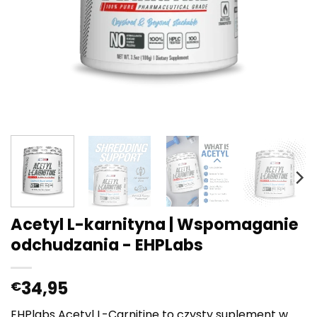
Acetyl L-karnityna | Wspomaganie
odchudzania - EHPLabs
34,95
€
EHPlabs Acetyl L-Carnitine to czysty suplement w