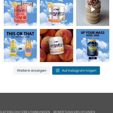
⚡
150 mg Koffein pro
Proteinen und perfekt
Die OxyShred
Portion! ⚡
...
für
...
Gummies von
...
0
2
2
0
3
0
Maté & Guarana für
Küss meinen Pfirsich
Up Your Mass XXXL
den Energiekick
und verbrenne das
1350 = Protein +
oder
...
Fett! 🍑🔥
...
BCAAs für
...
0
0
1
0
1
0
Weitere anzeigen
Auf Instagram folgen
iroPay
DATENSCHUTZBESTIMMUNGEN
BEWERTUNGSRICHTLINIEN