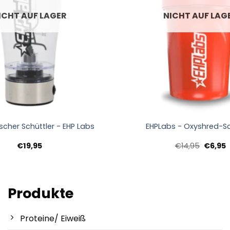
ICHT AUF LAGER
NICHT AUF LAG
+
ischer Schüttler - EHP Labs
EHPLabs - Oxyshred-Sc
Ursprün
A
€
19,95
€
14,95
€
6,95
Preis
P
war:
i
€14,95
€
Produkte
Proteine/ Eiweiß