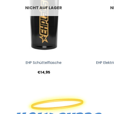
NICHT AUF LAGER
N
+
+
EHP Schüttelflasche
EHP Elektr
€
14,95