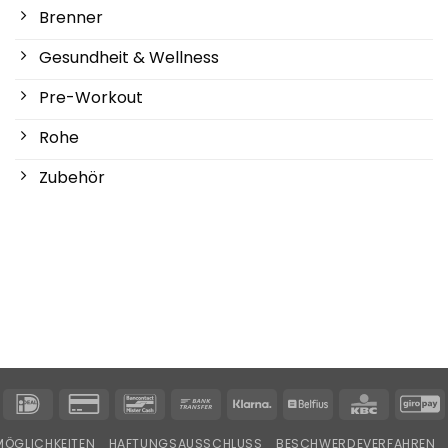
Brenner
Gesundheit & Wellness
Pre-Workout
Rohe
Zubehör
IDeal
Kreditkarte
Bancontact
Banküberweisung
Klarna
Belfius
KBC
G
2
ÖGLICHKEITEN
HAFTUNGSAUSSCHLUSS
BESCHWERDEVERFAHREN