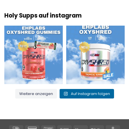
Holy Supps auf instagram
Neu bei Holy Supps 🍬⚡
Mit wenig Fett und 150 mg Koffein
Die OxyShred Gummies von
...
pro Portion! ⚡
...
3
0
0
2
Weitere anzeigen
Auf Instagram folgen
IDeal
Kreditkarte
Bancontact
Banküberweisung
Klarna
Belfius
KBC