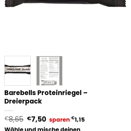
Barebells Proteinriegel –
Dreierpack
Ursprünglicher
Aktueller
8,65
7,50
€
€
€
sparen
1,15
Preis
Preis
Wähle und mische deinen