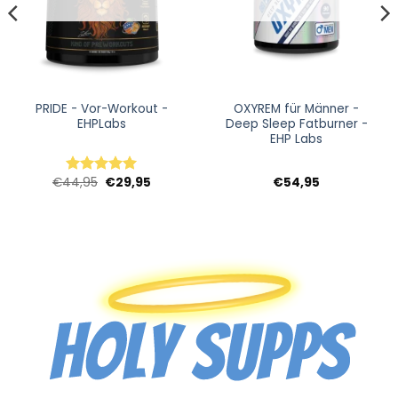
PRIDE - Vor-Workout -
OXYREM für Männer -
EHPLabs
Deep Sleep Fatburner -
EHP Labs
panne:
Ursprünglicher
Aktueller
€
44,95
€
29,95
€
54,95
Bewertet
5
Preis
Preis
mit
5
von
war:
ist:
5
5
€44,95
€29,95.