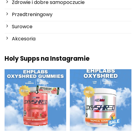
Zdrowie i dobre samopoczucie
Przedtreningowy
Surowce
Akcesoria
Holy Supps na Instagramie
Nowości w Holy Supps 🍬⚡
Niska zawartość tłuszczu i 150
OxyShred Gummies od
...
mg kofeiny w
...
3
0
0
2