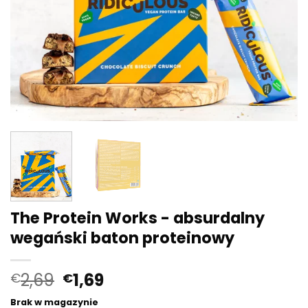
The Protein Works - absurdalny
wegański baton proteinowy
Pierwotna
Aktualna
2,69
1,69
€
€
cena
cena:
Brak w magazynie