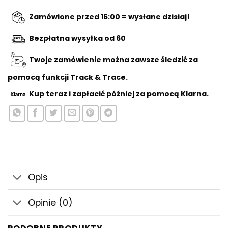
wynosiła:
€1,69.
€2,69.
Zamówione przed 16:00 = wysłane dzisiaj!
Bezpłatna wysyłka od 60
Twoje zamówienie można zawsze śledzić za
pomocą funkcji Track & Trace.
Kup teraz
i zapłacić później za pomocą Klarna.
Opis
Opinie (0)