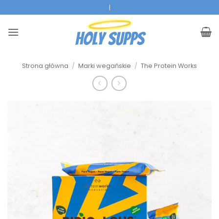
Przejdź
|
do
treści
Strona główna
/
Marki wegańskie
/
The Protein Works