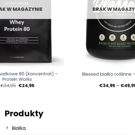
AK W MAGAZYNIE
BRAK W MAGAZY
+
rwatkowe 80 (koncentrat) -
Blessed białko roślinne 
Protein Works
Pierwotna
Aktualna
€
34,95
€
24,95
€
34,95
–
€
49,9
cena
cena:
wynosiła:
€24,95.
€34,95.
Produkty
Białka