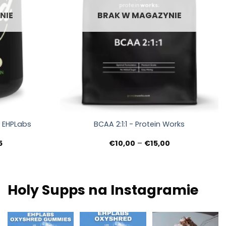
NIE
BRAK W MAGAZYNIE
+
- EHPLabs
BCAA 2:1:1 - Protein Works
Zakres
Zakres
5
€
10,00
–
€
15,00
cen:
cen:
od
od
€34,95
€10,00
do
do
€49,95
€15,00
Holy Supps na Instagramie
Nowości w Holy
Niska zawartość
Pożywne, bogate w