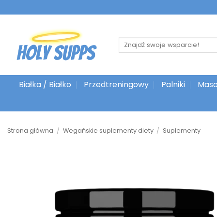
Przejdź
do
treści
Szukaj:
Białka / Białko
Przedtreningowy
Palniki
Maso
Strona główna
/
Wegańskie suplementy diety
/
Suplementy