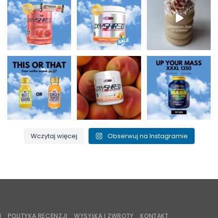
Supps 🍬⚡
tłuszczu i 150 mg
białko i idealne na
OxyShred Gummies
kofeiny w
...
jesienne
...
od
...
0
2
2
0
3
0
Maté i guarana dla
Pocałuj moją
Up Your Mass XXXL
zastrzyku energii czy
brzoskwinię i spal ten
1350 = białka + BCAA
imbir,
...
tłuszcz! 🍑🔥
...
dla budowy
...
0
0
1
0
1
0
Wczytaj więcej
Obserwuj na Instagramie
iroPay
I
POLITYKA RECENZJI
WYSYŁKA I ZWROTY
KONTAKT