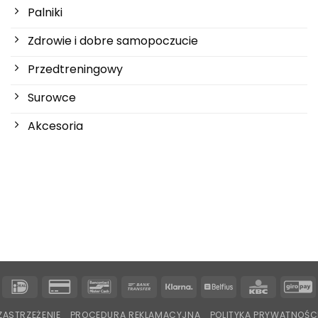
Palniki
Zdrowie i dobre samopoczucie
Przedtreningowy
Surowce
Akcesoria
IDeal
Karta
Bancontact
Przelew
Klarna
Belfius
KBC
G
kredytowa
bankowy
ZASTRZEŻENIE
PROCEDURA REKLAMACYJNA
POLITYKA PRYWATNOŚC
2