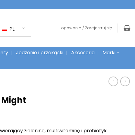
Logowanie / Zarejestruj się
PL
nty
Jedzenie i przekąski
Akcesoria
Marki
 Might
ierający zieleninę, multiwitaminę i probiotyk.