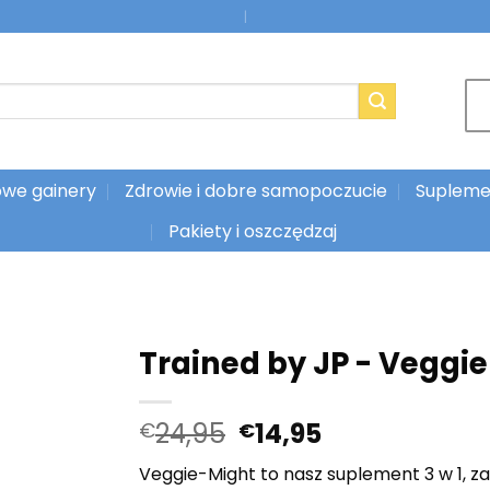
|
we gainery
Zdrowie i dobre samopoczucie
Supleme
Pakiety i oszczędzaj
Trained by JP - Veggie
Pierwotna
Aktualna
24,95
14,95
€
€
cena
cena:
Veggie-Might to nasz suplement 3 w 1, zaw
wynosiła:
€14,95.