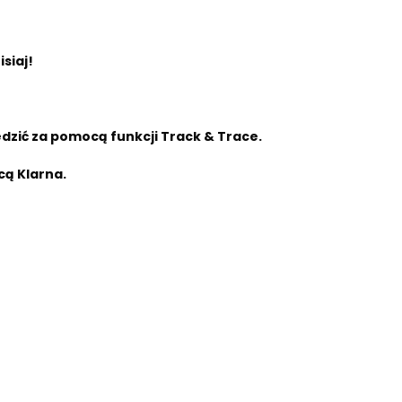
siaj!
zić za pomocą funkcji Track & Trace.
cą Klarna.