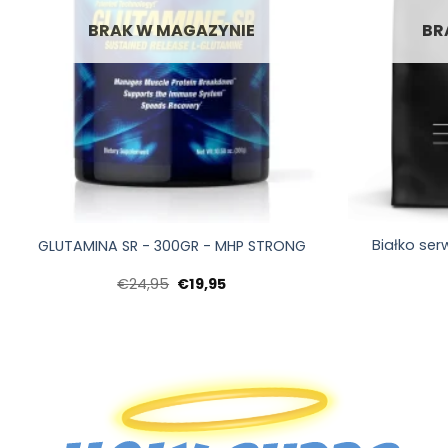
BRAK W MAGAZYNIE
BR
+
+
Białko se
GLUTAMINA SR - 300GR - MHP STRONG
Pierwotna
Aktualna
€
24,95
€
19,95
cena
cena:
wynosiła:
€19,95.
€24,95.