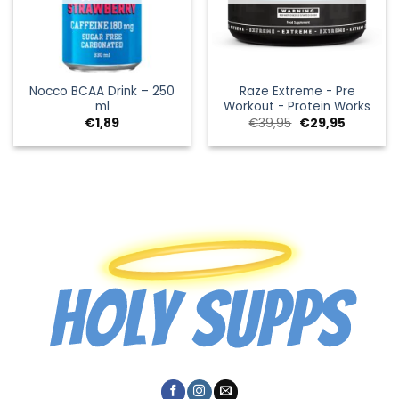
Nocco BCAA Drink – 250
Raze Extreme - Pre
ml
Workout - Protein Works
Ursprünglicher
Aktueller
€
1,89
€
39,95
€
29,95
Preis
Preis
war:
ist:
€39,95
€29,95.