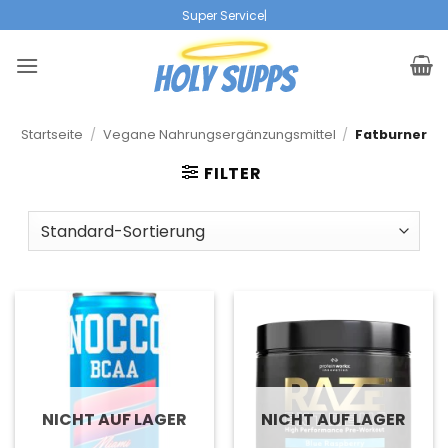
Zum
Super Service
|
Inhalt
springen
Startseite
/
Vegane Nahrungsergänzungsmittel
/
Fatburner
FILTER
NICHT AUF LAGER
NICHT AUF LAGER