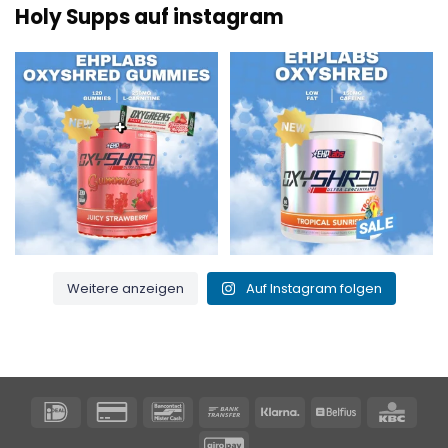
Holy Supps auf instagram
Neu bei Holy Supps 🍬⚡
Mit wenig Fett und 150 mg Koffein
Die OxyShred Gummies von
...
pro Portion! ⚡
...
3
0
0
2
Weitere anzeigen
Auf Instagram folgen
IDeal
Kreditkarte
Bancontact
Banküberweisung
Klarna
Belfius
KBC
2
GiroPay