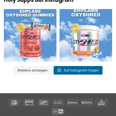
Holy Supps auf instagram
Neu bei Holy Supps 🍬⚡
Mit wenig Fett und 150 mg Koffein
Die OxyShred Gummies von
...
pro Portion! ⚡
...
3
0
0
2
Weitere anzeigen
Auf Instagram folgen
IDeal
Kreditkarte
Bancontact
Banküberweisung
Klarna
Belfius
KBC
2
GiroPay